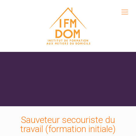
Sauveteur secouriste du
travail (formation initiale)